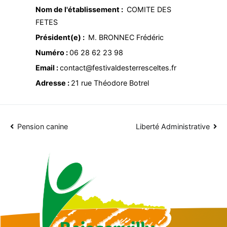
Nom de l'établissement :
COMITE DES
FETES
Président(e) :
M. BRONNEC Frédéric
Numéro :
06 28 62 23 98
Email :
contact@festivaldesterresceltes.fr
Adresse :
21 rue Théodore Botrel
Navigation
Pension canine
Liberté Administrative
de
l’article