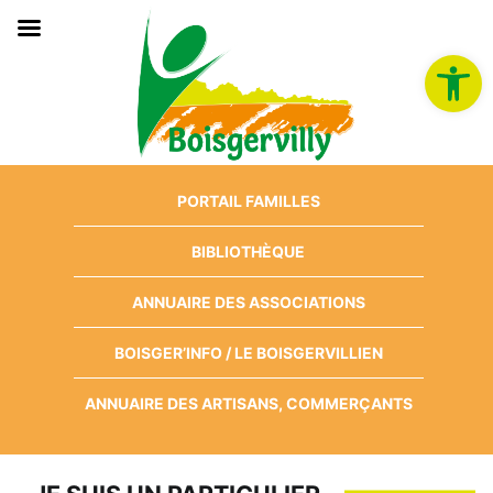
Ouvrir la b
Aller
PORTAIL FAMILLES
au
contenu
BIBLIOTHÈQUE
ANNUAIRE DES ASSOCIATIONS
BOISGER’INFO / LE BOISGERVILLIEN
ANNUAIRE DES ARTISANS, COMMERÇANTS